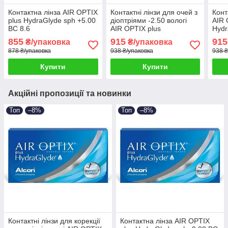
Контактна лінза AIR OPTIX
Контактні лінзи для очей з
Конт
plus HydraGlyde sph +5.00
діоптріями -2.50 вологі
AIR 
BC 8.6
AIR OPTIX plus
Hydr
HydraGlyde sph BC 8.6
8.6
855
915
915
₴/упаковка
₴/упаковка
878 ₴/упаковка
938 ₴/упаковка
938 ₴
Купити
Купити
Акційні пропозиції та новинки
Топ
–8%
Топ
–8%
Контактні лінзи для корекції
Контактна лінза AIR OPTIX