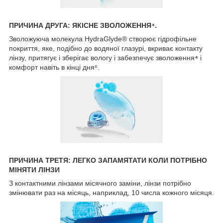
ПРИЧИНА ДРУГА: ЯКІСНЕ ЗВОЛОЖЕННЯ⁴.
Зволожуюча молекула HydraGlyde® створює гідрофільне
покриття, яке, подібно до водяної глазурі, вкриває контакту
лінзу, притягує і зберігає вологу і забезпечує зволоження
⁴
і
комфорт навіть в кінці дня⁶.
ПРИЧИНА ТРЕТЯ: ЛЕГКО ЗАПАМЯТАТИ КОЛИ ПОТРІБНО
МІНЯТИ ЛІНЗИ
З контактними лінзами місячного заміни, лінзи потрібно
змінювати раз на місяць, наприклад, 10 числа кожного місяця.