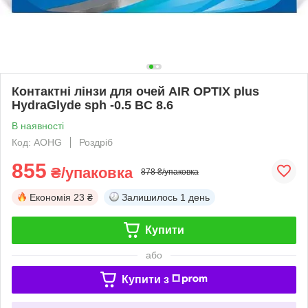
Контактні лінзи для очей AIR OPTIX plus
HydraGlyde sph -0.5 BC 8.6
В наявності
Код: AOHG
Роздріб
855
₴/упаковка
878 ₴/упаковка
Економія
23 ₴
Залишилось
1 день
Купити
або
Купити з