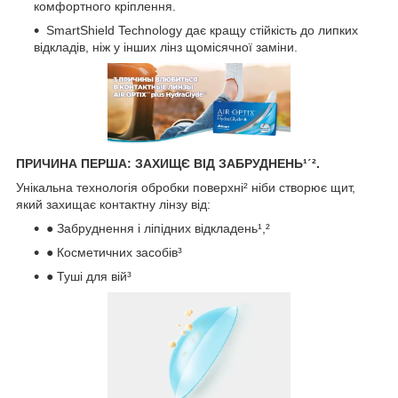
комфортного кріплення.
SmartShield Technology дає кращу стійкість до липких
відкладів, ніж у інших лінз щомісячної заміни.
ПРИЧИНА ПЕРША: ЗАХИЩЄ ВІД ЗАБРУДНЕНЬ¹ˊ².
Унікальна технологія обробки поверхні² ніби створює щит,
який захищає контактну лінзу від:
● Забруднення і ліпідних відкладень¹,²
● Косметичних засобів³
● Туші для вій³