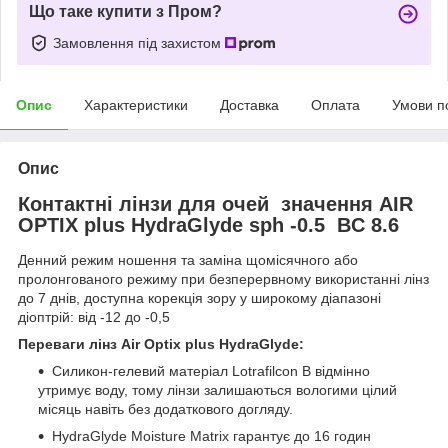
Що таке купити з Пром?
Замовлення під захистом
Опис
Характеристики
Доставка
Оплата
Умови п
Опис
Контактні лінзи для очей значення AIR
OPTIX plus HydraGlyde sph -0.5 BC 8.6
Денний режим ношення та заміна щомісячного або
пролонгованого режиму при безперервному використанні лінз
до 7 днів, доступна корекція зору у широкому діапазоні
діоптрій: від -12 до -0,5
Переваги лінз Air Optix plus HydraGlyde:
Силикон-гелевий матеріал Lotrafilcon В відмінно
утримує воду, тому лінзи залишаються вологими цілий
місяць навіть без додаткового догляду.
HydraGlyde Moisture Matrix гарантує до 16 годин