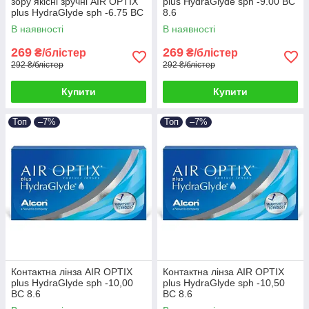
зору якісні зручні AIR OPTIX
plus HydraGlyde sph -9.00 BC
plus HydraGlyde sph -6.75 BC
8.6
8.6
В наявності
В наявності
269
269
₴/блістер
₴/блістер
292 ₴/блістер
292 ₴/блістер
Купити
Купити
Топ
–7%
Топ
–7%
Контактна лінза AIR OPTIX
Контактна лінза AIR OPTIX
plus HydraGlyde sph -10,00
plus HydraGlyde sph -10,50
BC 8.6
BC 8.6