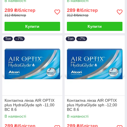
В наявності
В наявності
289
289
₴/блістер
₴/блістер
312 ₴/блістер
312 ₴/блістер
Купити
Купити
Топ
–7%
Топ
–7%
Контактна лінза AIR OPTIX
Контактна лінза AIR OPTIX
plus HydraGlyde sph -11,00
plus HydraGlyde sph -12,00
BC 8.6
BC 8.6
В наявності
В наявності
289
289
₴/блістер
₴/блістер