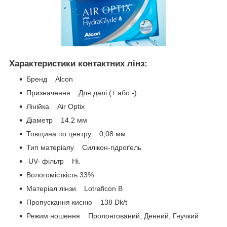
Характеристики контактних лінз:
Бренд Alcon
Призначення Для далі (+ або -)
Лінійка Air Optix
Діаметр 14.2 мм
Товщина по центру 0,08 мм
Тип матеріалу Силікон-гідроґель
UV- фільтр Ні.
Вологомісткість 33%
Матеріал лінзи Lotraficon B
Пропускання кисню 138 Dk/t
Режим ношення Пролонгований, Денний, Гнучкий