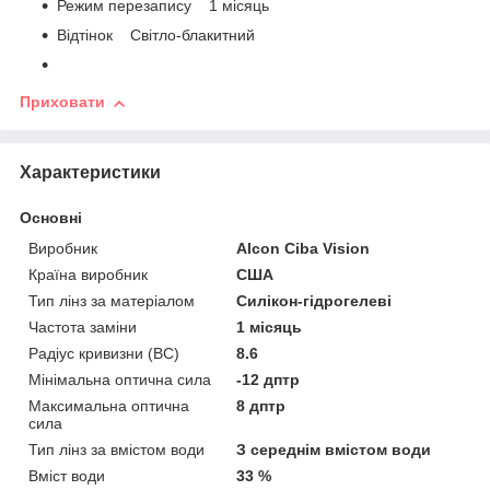
Режим перезапису 1 місяць
Відтінок Світло-блакитний
Приховати
Характеристики
Основні
Виробник
Alcon Ciba Vision
Країна виробник
США
Тип лінз за матеріалом
Силікон-гідрогелеві
Частота заміни
1 місяць
Радіус кривизни (BC)
8.6
Мінімальна оптична сила
-12 дптр
Максимальна оптична
8 дптр
сила
Тип лінз за вмістом води
З середнім вмістом води
Вміст води
33 %