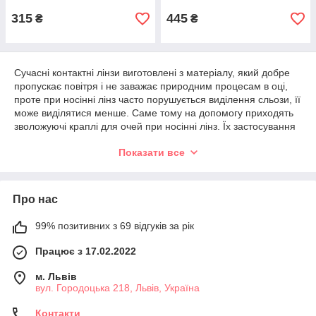
315
445
₴
₴
Сучасні контактні лінзи виготовлені з матеріалу, який добре
пропускає повітря і не заважає природним процесам в оці,
проте при носінні лінз часто порушується виділення сльози, її
може виділятися менше. Саме тому на допомогу приходять
зволожуючі краплі для очей при носінні лінз. Їх застосування
дає можливість уникнути запальних процесів та погіршення
Показати все
зору, що може відбуватися при синдромі сухого ока. Краплі
від сухості очей При носінні лінз можуть використовуватися і в
інших випадках, пов'язаних з синдромом сухого ока.
Про нас
99% позитивних з 69 відгуків за рік
Працює з 17.02.2022
м. Львів
вул. Городоцька 218, Львів, Україна
Контакти