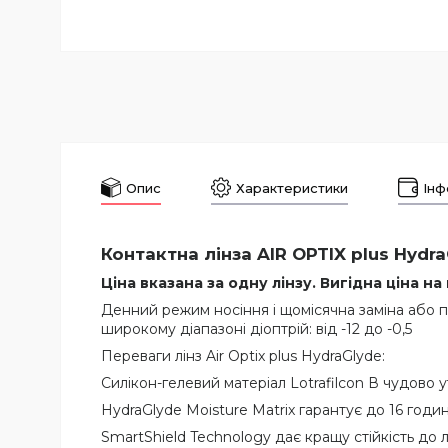
Опис
Характеристики
Інф
Контактна лінза AIR OPTIX plus Hydra
Ціна вказана за одну лінзу. Вигідна ціна на
Денний режим носіння і щомісячна заміна або п
широкому діапазоні діоптрій: від -12 до -0,5
Переваги лінз Air Optix plus HydraGlyde:
Силікон-гелевий матеріал Lotrafilcon В чудово 
HydraGlyde Moisture Matrix гарантує до 16 годи
SmartShield Technology дає кращу стійкість до л