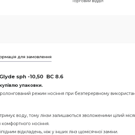
Торговий відділ
ормація для замовлення
Glyde sph -10,50 BC 8.6
 купівлю упаковки.
ролонгований режим носіння при безперервному використанні л
утримує воду, тому лінзи залишаються зволоженими цілий міся
н комфортного носіння.
іпідним відкладень, ніж у інших лінз щомісячної заміни.