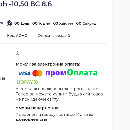
ph -10,50 BC 8.6
0
0
Днів
0
0
Годин
0
0
Хвилин
0
0
Секунд
Код:
AOHG
Оптом і в роздріб
 на
У компанії підключені електронні платежі.
Тепер ви можете купити будь-який товар
не покидаючи сайту.
повернення товару протягом 14 днів
за
домовленістю