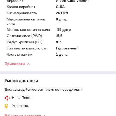
Виробник
Alcon Ciba Vision
Країна виробник
США
Киснепроникність
26 Dk/t
Максимальна оптична
8 дптр
сила
Мінімальна оптична сила
-15 дптр
Оптична сила (PWR)
-5,5
Радіус кривизни (BC)
8.7
Тип лінз за матеріалом
Гідрогелеві
Частота заміни
1 день
Приховати
Умови доставки
Доставка здійснюється тільки по передоплаті.
Нова Пошта
Укрпошта
Всі умови доставки