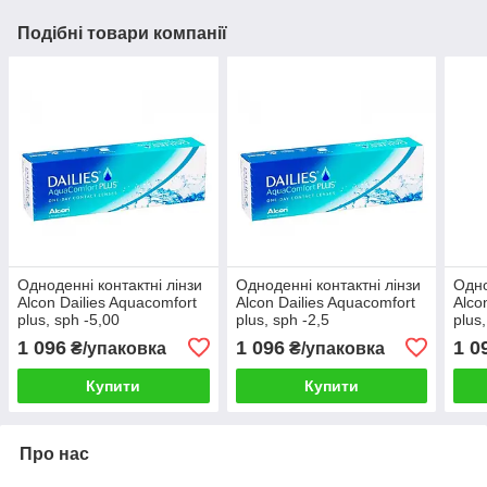
Подібні товари компанії
Одноденні контактні лінзи
Одноденні контактні лінзи
Одно
Alcon Dailies Aquacomfort
Alcon Dailies Aquacomfort
Alco
plus, sph -5,00
plus, sph -2,5
plus
1 096
1 096
1 0
₴/упаковка
₴/упаковка
Купити
Купити
Про нас