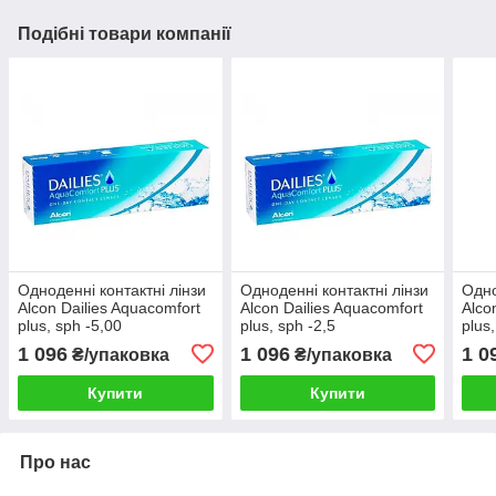
Подібні товари компанії
Одноденні контактні лінзи
Одноденні контактні лінзи
Одно
Alcon Dailies Aquacomfort
Alcon Dailies Aquacomfort
Alco
plus, sph -5,00
plus, sph -2,5
plus
1 096
1 096
1 0
₴/упаковка
₴/упаковка
Купити
Купити
Про нас