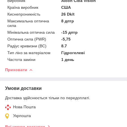
Виробник
Alcon Ciba Vision
Країна виробник
США
Киснепроникність
26 Dk/t
Максимальна оптична
8 дптр
сила
Мінімальна оптична сила
-15 дптр
Оптична сила (PWR)
-5,75
Радіус кривизни (BC)
8.7
Тип лінз за матеріалом
Гідрогелеві
Частота заміни
1 день
Приховати
Умови доставки
Доставка здійснюється тільки по передоплаті.
Нова Пошта
Укрпошта
Всі умови доставки