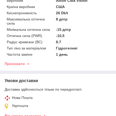
Виробник
Alcon Ciba Vision
Країна виробник
США
Киснепроникність
26 Dk/t
Максимальна оптична
8 дптр
сила
Мінімальна оптична сила
-15 дптр
Оптична сила (PWR)
-10,5
Радіус кривизни (BC)
8.7
Тип лінз за матеріалом
Гідрогелеві
Частота заміни
1 день
Приховати
Умови доставки
Доставка здійснюється тільки по передоплаті.
Нова Пошта
Укрпошта
Всі умови доставки