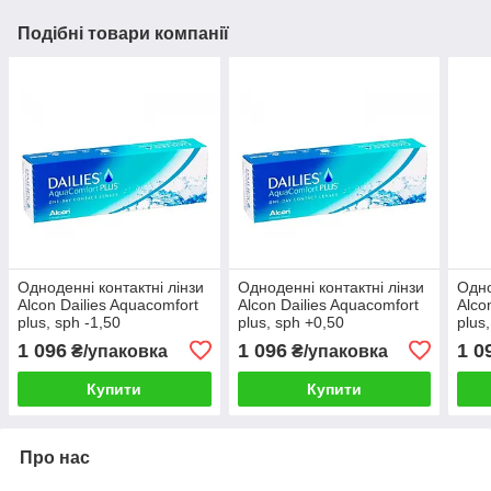
Подібні товари компанії
Одноденні контактні лінзи
Одноденні контактні лінзи
Одно
Alcon Dailies Aquacomfort
Alcon Dailies Aquacomfort
Alco
plus, sph -1,50
plus, sph +0,50
plus
1 096
1 096
1 0
₴/упаковка
₴/упаковка
Купити
Купити
Про нас