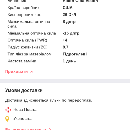
Виробник
Alcon Ciba Vision
Країна виробник
США
Киснепроникність
26 Dk/t
Максимальна оптична
8 дптр
сила
Мінімальна оптична сила
-15 дптр
Оптична сила (PWR)
+4
Радіус кривизни (BC)
8.7
Тип лінз за матеріалом
Гідрогелеві
Частота заміни
1 день
Приховати
Умови доставки
Доставка здійснюється тільки по передоплаті.
Нова Пошта
Укрпошта
Всі умови доставки