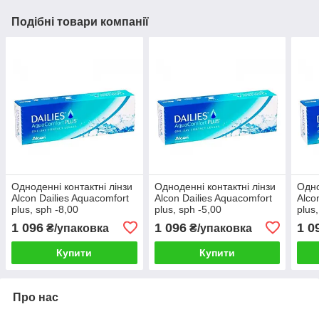
Подібні товари компанії
Одноденні контактні лінзи
Одноденні контактні лінзи
Одно
Alcon Dailies Aquacomfort
Alcon Dailies Aquacomfort
Alco
plus, sph -8,00
plus, sph -5,00
plus
1 096
1 096
1 0
₴/упаковка
₴/упаковка
Купити
Купити
Про нас