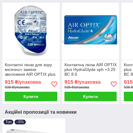
Контактні лінзи для зору
Контактна лінза AIR OPTIX
Конт
місячно= заміни
plus HydraGlyde sph +3.25
plus
зволоженіі AIR OPTIX plus
BC 8.6
BC 8
HydraGlyde sph -4.25 BC
915
915
915
₴/упаковка
₴/упаковка
8.6
938 ₴/упаковка
938 ₴/упаковка
938 ₴
Купити
Купити
Акційні пропозиції та новинки
Топ
–5%