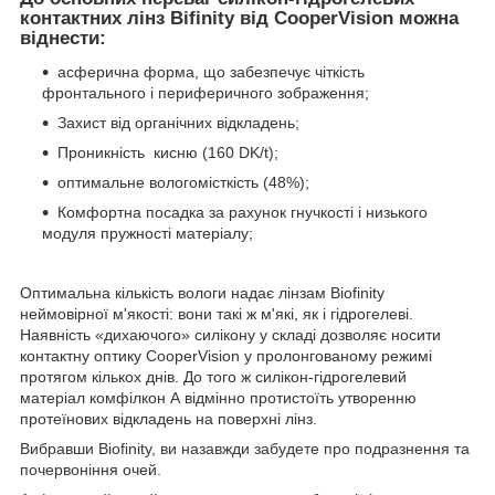
контактних лінз Bifinity від CooperVision можна
віднести:
асферична форма, що забезпечує чіткість
фронтального і периферичного зображення;
Захист від органічних відкладень;
Проникність кисню (160 DK/t);
оптимальне вологомісткість (48%);
Комфортна посадка за рахунок гнучкості і низького
модуля пружності матеріалу;
Оптимальна кількість вологи надає лінзам Biofinity
неймовірної м'якості: вони такі ж м'які, як і гідрогелеві.
Наявність «дихаючого» силікону у складі дозволяє носити
контактну оптику CooperVision у пролонгованому режимі
протягом кількох днів. До того ж силікон-гідрогелевий
матеріал комфілкон А відмінно протистоїть утворенню
протеїнових відкладень на поверхні лінз.
Вибравши Biofinity, ви назавжди забудете про подразнення та
почервоніння очей.