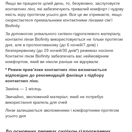
Якщо ви працюєте цілий день, то, безумовно, заслуговуєте
контактних лінз, які забезпечують тривалий комфорт і чудову
якість зору протягом усього дня. Все це ви отримаєте, якщо
скористаєтеся преміальними контактними лінзами сім'ї
Biofinity.
За допомогою унікального силікон-гідрогелевого матеріалу,
контактні лінзи Biofinity використовуються не тільки протягом
дня, але в пролонгованому (до 6 ночей/7 днів) і
безперервному (до 29 ночей/30 днів*) режимах носіння.
Контактні лінзи Biofinity забезпечать вас неймовірним
комфортом, який ви ніколи раніше не відчували.
* Режим прив’язки контактних лінз визначається
відповідно до рекомендацій фахівця з підбору
контактних лінз.
Заміна — 1 місяць
Звичайно, зволожений матеріал, який не потребує
використання крапель для очей
Лінзи залишаються зволоженими і комфортними протягом
усього дня
До основних переваг силікон-гідрогелевих