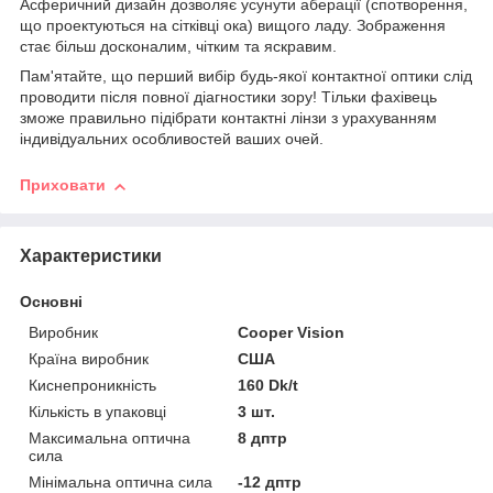
Асферичний дизайн дозволяє усунути аберації (спотворення,
що проектуються на сітківці ока) вищого ладу. Зображення
стає більш досконалим, чітким та яскравим.
Пам'ятайте, що перший вибір будь-якої контактної оптики слід
проводити після повної діагностики зору! Тільки фахівець
зможе правильно підібрати контактні лінзи з урахуванням
індивідуальних особливостей ваших очей.
Приховати
Характеристики
Основні
Виробник
Cooper Vision
Країна виробник
США
Киснепроникність
160 Dk/t
Кількість в упаковці
3 шт.
Максимальна оптична
8 дптр
сила
Мінімальна оптична сила
-12 дптр