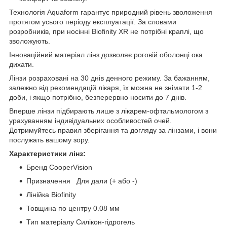
Технологія Aquaform гарантує природний рівень зволоження
протягом усього періоду експлуатації. За словами
розробників, при носінні Biofinity XR не потрібні краплі, що
зволожують.
Інноваційний матеріал лінз дозволяє роговій оболонці ока
дихати.
Лінзи розраховані на 30 днів денного режиму. За бажанням,
залежно від рекомендацій лікаря, їх можна не знімати 1-2
доби, і якщо потрібно, безперервно носити до 7 днів.
Вперше лінзи підбирають лише з лікарем-офтальмологом з
урахуванням індивідуальних особливостей очей.
Дотримуйтесь правил зберігання та догляду за лінзами, і вони
послужать вашому зору.
Характеристики лінз:
Бренд CooperVision
Призначення Для дали (+ або -)
Лінійка Biofinity
Товщина по центру 0.08 мм
Тип матеріалу Силікон-гідрогель