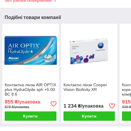
Всі умови повернення
Подібні товари компанії
Контактна лінза AIR OPTIX
Контактні лінзи Cooper
Конт
plus HydraGlyde sph +5.00
Vision Biofinity XR
коре
BC 8.6
комф
Hydr
855
915
₴/упаковка
1 234
₴/упаковка
878 ₴/упаковка
938 ₴
Купити
Купити