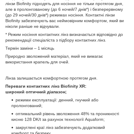
лінзи Biofinity підходять для носіння не тільки протягом дня,
але в пролонгованому (до 6 ночей/7 днів*) і безперервному
(до 29 ночей/30 днів*) режимах носіння. Контактні лінзи
Biofinity забезпечують вас неймовірним комфортом, який ви
ніколи раніше не відчували.
* Режим носіння контактних лінз визначається відповідно до
рекомендації спеціаліста з підбору контактних лінз.
Термін заміни – 1 місяць
Природно зволожений матеріал, який не вимагає
використання крапель для очей.
Лінза залишається комфортною протягом дня.
Переваги контактних лінз Biofinity XR:
широкий оптичний діапазон;
режими експлуатації: денний, гнучкий або
пролонгований;
оптимальний рівень зволоження 48% та проникності
кисню 128 DK/t за рахунок технології Aquaform;
закруглені краї лінз забезпечують додатковий
комфорт та безпеку.