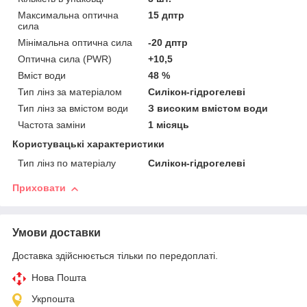
Максимальна оптична
15 дптр
сила
Мінімальна оптична сила
-20 дптр
Оптична сила (PWR)
+10,5
Вміст води
48 %
Тип лінз за матеріалом
Силікон-гідрогелеві
Тип лінз за вмістом води
З високим вмістом води
Частота заміни
1 місяць
Користувацькі характеристики
Тип лінз по матеріалу
Силікон-гідрогелеві
Приховати
Умови доставки
Доставка здійснюється тільки по передоплаті.
Нова Пошта
Укрпошта