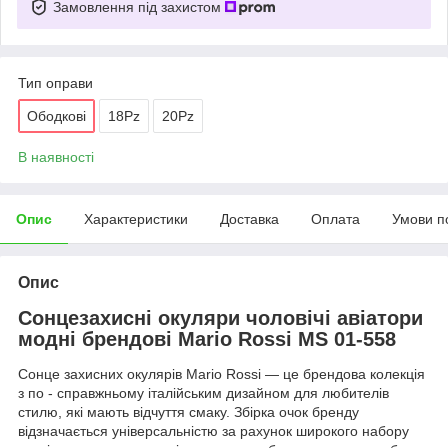
Замовлення під захистом
Тип оправи
Ободкові
18Pz
20Pz
В наявності
Опис
Характеристики
Доставка
Оплата
Умови п
Опис
Сонцезахисні окуляри чоловічі авіатори
модні брендові Mario Rossi MS 01-558
Сонце захисних окулярів Mario Rossi — це брендова колекція
з по - справжньому італійським дизайном для любителів
стилю, які мають відчуття смаку. Збірка очок бренду
відзначається універсальністю за рахунок широкого набору