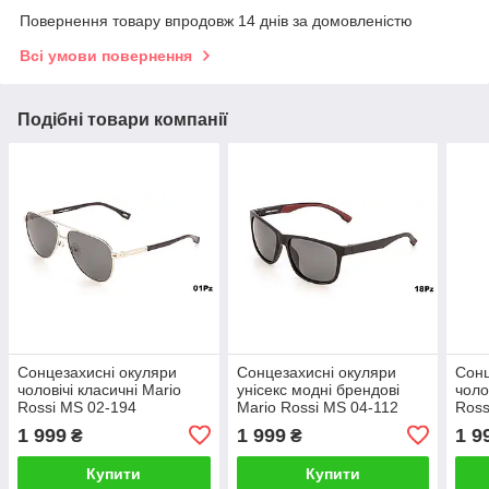
Повернення товару впродовж 14 днів за домовленістю
Всі умови повернення
Подібні товари компанії
Cонцезахисні окуляри
Cонцезахисні окуляри
Cонц
чоловічі класичні Mario
унісекс модні брендові
чоло
Rossi MS 02-194
Mario Rossi MS 04-112
Ross
1 999
1 999
1 9
₴
₴
Купити
Купити