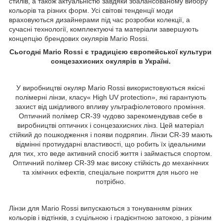
стилів, а також актуальністю завдяки збалансованому вибору
кольорів та різних форм. Усі світові тенденції моди
враховуються дизайнерами під час розробки колекції, а
сучасні технології, комплектуючі та матеріали завершують
концепцію брендових окулярів Mario Rossi.
Сьогодні Mario Rossi є традицією європейської культури
сонцезахисних окулярів в Україні.
У виробництві окуляр Mario Rossi використовуються якісні
полімерні лінзи, класу« High UV protection», які гарантують
захист від шкідливого впливу ультрафіолетового проміння.
Оптичний полімер CR-39 чудово зарекомендував себе в
виробництві оптичних і сонцезахисних лінз. Цей матеріал
стійкий до пошкодження і появи подряпин. Лінзи CR-39 мають
відмінні протиударні властивості, що робить їх ідеальними
для тих, хто веде активний спосіб життя і займається спортом.
Оптичний полімер CR-39 має високу стійкість до механічних
та хімічних ефектів, спеціальне покриття для нього не
потрібно.
Лінзи для Mario Rossi випускаються з тонуванням різних
кольорів і відтінків, з суцільною і градієнтною затокою, з різним