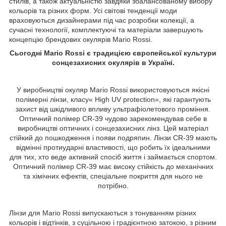
стилів, а також актуальністю завдяки збалансованому вибору
кольорів та різних форм. Усі світові тенденції моди
враховуються дизайнерами під час розробки колекції, а
сучасні технології, комплектуючі та матеріали завершують
концепцію брендових окулярів Mario Rossi.
Сьогодні Mario Rossi є традицією європейської культури
сонцезахисних окулярів в Україні.
У виробництві окуляр Mario Rossi використовуються якісні
полімерні лінзи, класу« High UV protection», які гарантують
захист від шкідливого впливу ультрафіолетового проміння.
Оптичний полімер CR-39 чудово зарекомендував себе в
виробництві оптичних і сонцезахисних лінз. Цей матеріал
стійкий до пошкодження і появи подряпин. Лінзи CR-39 мають
відмінні протиударні властивості, що робить їх ідеальними
для тих, хто веде активний спосіб життя і займається спортом.
Оптичний полімер CR-39 має високу стійкість до механічних
та хімічних ефектів, спеціальне покриття для нього не
потрібно.
Лінзи для Mario Rossi випускаються з тонуванням різних
кольорів і відтінків, з суцільною і градієнтною затокою, з різним