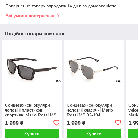
Повернення товару впродовж 14 днів за домовленістю
Всі умови повернення
Подібні товари компанії
Cонцезахисні окуляри
Cонцезахисні окуляри
Cонц
чоловічі пластикові
чоловічі класичні Mario
уніс
спортивні Mario Rossi MS
Rossi MS 02-194
Mari
01-558
1 999
1 999
1 9
₴
₴
Купити
Купити