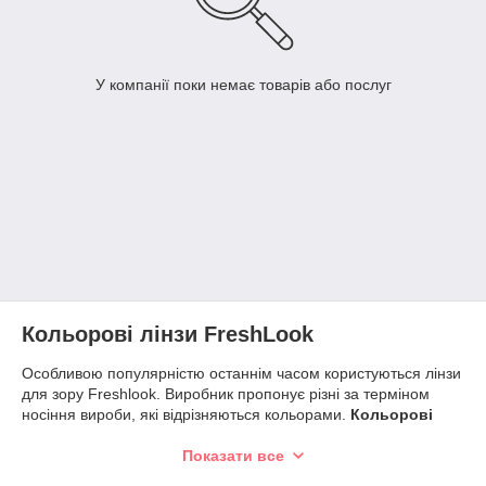
У компанії поки немає товарів або послуг
Кольорові лінзи FreshLook
Особливою популярністю останнім часом користуються лінзи
для зору Freshlook. Виробник пропонує різні за терміном
носіння вироби, які відрізняються кольорами.
Кольорові
лінзи
розбавили стандарту корекцію зору безпечно і
оригінально.
Показати все
Контактні
кольорові лінзи Freshlook
виготовлені з